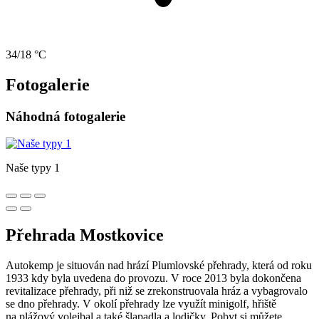
34/18 °C
Fotogalerie
Náhodná fotogalerie
Naše typy 1
Přehrada Mostkovice
Autokemp je situován nad hrází Plumlovské přehrady, která od roku
1933 kdy byla uvedena do provozu. V roce 2013 byla dokončena
revitalizace přehrady, při niž se zrekonstruovala hráz a vybagrovalo
se dno přehrady. V okolí přehrady lze využít minigolf, hřiště
na plážový volejbal a také šlapadla a lodičky. Pobyt si můžete