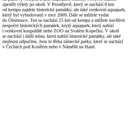
zpestřit výlety po okolí. V Prostějově, který se nachází 8 km
od kempu najdete historické památky, ale také venkovní aquapark,
který byl vybudovaný v roce 2009. Dále se můžete vydat
do Olomouce. Ten se nachází 25 km od kempu a můžete navštívit
nespočet historických památek, krytý aquapark, který nabízí
i venkovní koupaliště nebo ZOO na Svatém Kopečku. V okolí
se nachází i další místa, která nabízí historické památky, ale také
možnost odpočinu. Jsou to třeba zámecké parky, které se nachází
v Čechách pod Kosířem nebo v Náměšti na Hané.